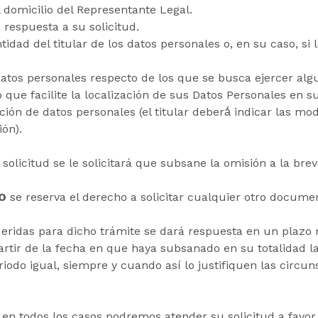
el domicilio del Representante Legal.
respuesta a su solicitud.
dad del titular de los datos personales o, en su caso, si l
 datos personales respecto de los que se busca ejercer al
ue facilite la localización de sus Datos Personales en su
ación de datos personales (el titular deberá́ indicar las mod
ón).
solicitud se le solicitará que subsane la omisión a la bre
O
se reserva el derecho a solicitar cualquier otro docum
eridas para dicho trámite se dará respuesta en un plazo 
partir de la fecha en que haya subsanado en su totalidad l
iodo igual, siempre y cuando así lo justifiquen las circun
n todos los casos podremos atender su solicitud a favor 