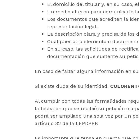
El domicilio del titular y, en su caso, 
Un medio alterno para comunicarle la 
Los documentos que acrediten la identi
representación legal.
La descripción clara y precisa de los
Cualquier otro elemento o documento q
En su caso, las solicitudes de rectific
documentación que sustente su petici
En caso de faltar alguna información en su 
Si existe duda de su identidad,
COLORENT
Al cumplir con todas las formalidades requ
la fecha en que se recibió su petición o a 
podrá ser ampliado una sola vez por un per
artículo 32 de la LFPDPPP.
Es importante que tenga en cuenta que no e