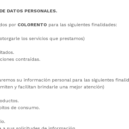
 DE DATOS PERSONALES.
ados por
COLORENTO
para las siguientes finalidades:
otorgarle los servicios que prestamos)
itados.
ciones contraídas.
zaremos su información personal para las siguientes final
rmiten y facilitan brindarle una mejor atención)
roductos.
bitos de consumo.
io.
a sus solicitudes de información.