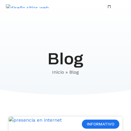
CONTÁCTANOS
Quienes Somos
Quienes Somos
Blog
Inicio
»
Blog
INFORMATIVO